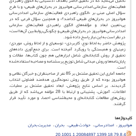
تحمیل می‌نماید که در تحقیق حاضر باهدف «دستیابی به الگوی راهبردی
فعالیت‌های سازمانی امدادرسانی هوانیروز در بحران‌های طبیعی» و با طرح
سؤال اصلی مبنی بر «الگوی راهبردی فعالیت‌های سازمانی امدادرسانی
هوانیروز در بحران‌های طبیعی کدامند؟» و همچنین سؤال فرعی که در
پی«تعیین ابعاد و مؤلفه‌های الگوی راهبردی فعالیت‌های سازمانی
امدادرسانی هوانیروز در بحران‌های طبیعی و چگونگی روابط بین آن‌ها است»
در نظر است به این نیاز پاسخ داده شود.
پژوهش حاضر به لحاظ نوع، کاربردی- توسعه‏ای و از لحاظ روش، موردی/
زمینه‏ای و همبستگی با رویکرد آمیخته است.‌ برای جمع‌آوری داده‌های
تحقیق از روش کتابخانه‌ای شامل ابزارهایی هم چون کتاب‌ها، مقالات و
پایان‌نامه‌ها و روش میدانی شامل توزیع پرسشنامه و مصاحبه استفاده‌شده
است.
جامعه آماری این تحقیق مشتمل بر 85 نفر از صاحب‏نظران و خبرگانِ نظامی و
هوانیروز بوده که از طریق روش نمونه‌گیری هدفمند قضاوتی انتخاب
گردیدند. بر اساس نتایج پژوهش، ابعاد تحقیق مشتمل بر عملیات،
اطلاعات، آموزش، پشتیبانی و ارتباط با 28 مؤلفه می‌باشد که از طریق
روش‌های مطالعات کتابخانه‌ای و محیط‌شناسی احصاء و مورد تأیید قرار
گرفتند.
کلیدواژه‌ها
هوانیروز
امدادرسانی
حوادث طبیعی
بحران
مدیریت بحران
20.1001.1.20084897.1399.18.79.8.4