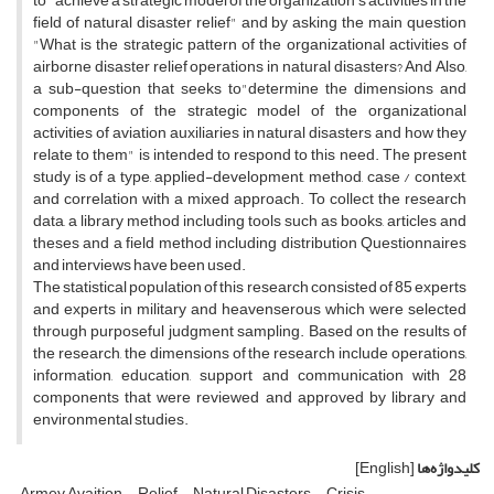
to "achieve a strategic model of the organization's activities in the
field of natural disaster relief" and by asking the main question
"What is the strategic pattern of the organizational activities of
airborne disaster relief operations in natural disasters? And Also,
a sub-question that seeks to"determine the dimensions and
components of the strategic model of the organizational
activities of aviation auxiliaries in natural disasters and how they
relate to them" is intended to respond to this need. The present
study is of a type, applied-development, method, case / context,
and correlation with a mixed approach. To collect the research
data, a library method including tools such as books, articles and
theses and a field method including distribution Questionnaires
and interviews have been used.
The statistical population of this research consisted of 85 experts
and experts in military and heavenserous which were selected
through purposeful judgment sampling. Based on the results of
the research, the dimensions of the research include operations,
information, education, support and communication with 28
components that were reviewed and approved by library and
environmental studies.
کلیدواژه‌ها
[English]
Armey Avaition
Relief
Natural Disasters
Crisis