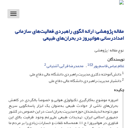
Toggle
vigation
مقاله پژوهشی: ارائه الگوی راهبردی فعالیت‌های سازمانی
امدادرسانی هوانیروز در بحران‌های طبیعی
نوع مقاله : پژوهشی
نویسندگان
2
1
غلام عباس قاسم پور
محمدرضا قرآیی آشتیانی
1
دانش‌آموخته دکتری مدیریت راهبردی دانشگاه عالی دفاع ملی
2
دانشیار مدیریت راهبردی دانشگاه عالی دفاع ملی
چکیده
امروزه موضوع به‌کارگیری تکنولوژی هوایی و خصوصاً بالگردی در کاهش
بحران‌های ناشی از حوادث طبیعی به‌عنوان یک ابزار پاسخگویی سریع
موردتوجه اندیشمندان حوزه مدیریت بحران است در این خصوص در کشور
جمهوری اسلامی ایران، تهدیدات طبیعی علی‌رغم وجود ظرفیت بالای این
فناوری در هوانیروز ا.ج.ا.ا. همه‌ساله تلفات و خسارات زیادی را بر مردم ما