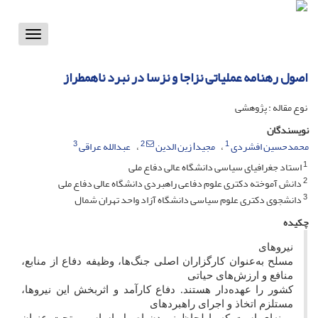
Toggle
vigation
اصول رهنامه عملیاتی نزاجا و نزسا در نبرد ناهمطراز
نوع مقاله : پژوهشی
نویسندگان
3
2
1
محمدحسین افشردی
مجیدl زین الدین
عبدالله عراقی
1
استاد جغرافیای سیاسی دانشگاه عالی دفاع ملی
2
دانش آموخته دکتری علوم دفاعی راهبردی دانشگاه عالی دفاع ملی
3
دانشجوی دکتری علوم سیاسی دانشگاه آزاد واحد تهران شمال
چکیده
نیروهای
مسلح به‌عنوان کارگزاران اصلی جنگ‌ها، وظیفه دفاع از منابع،
منافع و ارزش‌های حیاتی
کشور را عهده‌دار هستند. دفاع کارآمد و اثربخش این نیروها،
مستلزم اتخاذ و اجرای راهبردهای
بهینه‌ای است که با لحاظ نمودن اصول اساسی، تحت عنوان