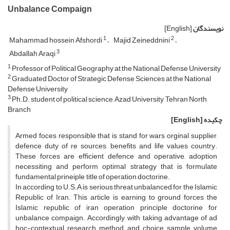
Unbalance Compaign
نویسندگان
[English]
1
2
Mahammad hossein Afshordi
Majid Zeineddnini
3
Abdallah Araqi
1
Professor of Political Geography at the National Defense University
2
Graduated Doctor of Strategic Defense Sciences at the National
Defense University
3
Ph.D. student of political science, Azad University, Tehran North
Branch
چکیده
[English]
Armed foces responsible that is stand for wars orginal supplier,
defence duty of re sources, benefits and life values country.
These forces are efficient defence and operative, adoption
necessiting and perform optimal strategy that is formulate
fundamental prineiple, title of operation doctorine.
In according to U.S.A is serious threat unbalanced for the Islamic
Republic of Iran. This article is earning to ground forces the
Islamic republic of iran operation principle doctorine for
unbalance compaign. Accordingly, with taking advantage of ad
hoc-contextual research method and choice sample volume