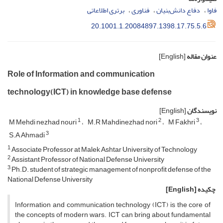
فاوا
دفاع دانش‌بنیان
فناوری
برتری اطلاعاتی
20.1001.1.20084897.1398.17.75.5.6
عنوان مقاله
[English]
Role of Information and communication
technology(ICT) in knowledge base defense
نویسندگان
[English]
1
2
3
M Mehdi nezhad nouri
M.R Mahdinezhad nori
M Fakhri
3
S.A Ahmadi
1
Associate Professor at Malek Ashtar University of Technology
2
Assistant Professor of National Defense University
3
Ph.D. student of strategic management of nonprofit defense of the
National Defense University
چکیده
[English]
Information and communication technology (ICT) is the core of
the concepts of modern wars. ICT can bring about fundamental