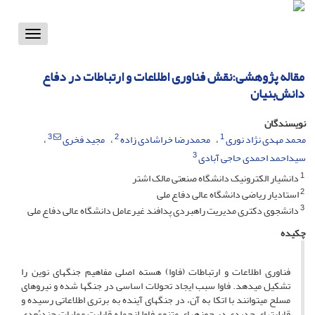
Toggle
vigation
مقاله پژوهشی:نقش فناوری اطلاعات و ارتباطات در دفاع
دانش‌بنیان
نویسندگان
3
2
1
محمد مهدی نژاد نوری
محمدرضا خراشادی زاده
مجید فخری
3
سیداحمد احمدی حاجی آبادی
1
دانشیار الکترونیک دانشگاه صنعتی مالک اشتر
2
استادیار ریاضی دانشگاه عالی دفاع ملی
3
دانشجوی دکتری مدیریت راهبردی پدافند غیرعامل دانشگاه عالی دفاع ملی
چکیده
فناوری اطلاعات و ارتباطات (فاوا) هسته اصلی مفاهیم جنگ­های نوین را
تشکیل می­دهد. فاوا سبب ایجاد تحولات اساسی در جنگ­ها شده و نیروهای
مسلح می­توانند با اتکا به آن، در جنگ­های آینده به برتری اطلاعاتی رسیده و
قابلیت­های جدیدی در حوزه­های متنوع فاوا ازجمله قابلیت عملیات چندبُعدی