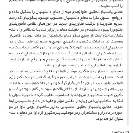
را کسب نمایند.
مطابق یافته­های تحقیق، فاوا بُعدی مهم از دفاع دانش­بنیان را تشکیل داده و
درواقع ستون فقرات دفاع دانش­بنیان محسوب می­شود به­گونه­ای که رشد
سریع فناوری­ها و ترکیب فناوری­های جدید در حوزه­های نظامی مأموریت­های
متنوع را بهبود بخشیده و در حقیقت دفاع در برابر تهدیدات نظامی را دانش­
بنیان ساخته است. از سوی دیگر دفاع دانش­بنیان در ذات خود به آگاهی از
وضعیت نبرد، نیات دشمن، برنامه­های خودی و محیط نیازمند است و در
صحنه­های نبرد پیچیده و آشوبناک و پویای امروز، این آگاهی می­بایست به­
وسیله شبکه­های مخابراتی تبادل گردیده و با پردازش رایانه­ای تبدیل به
دانش شده و فرماندهان را در تصمیم­گیری سریع و به­موقع، از طریق نرم­
افزارها و سامانه­های پشتیبانی از تصمیم، یاری رساند.
به‌منظور استقرار و بهره­گیری مؤثر از فاوا در دفاع دانش­بنیان، می­بایست در
ابتدا تحصیل دانش موردنیاز در این حوزه و قرار گرفتن در لبه تکنولوژی
فاوا در اولویت برنامه­های دفاعی قرارگرفته و در مرحله دوم نسبت به ایجاد
زیرساخت­های بومی در سازمان­های دفاعی اقدام شود؛ در گام سوم مراقبت و
تأمین امنیت سامانه­های مربوطه با حساسیت تعقیب گردد تا نهایتاً بتوان با
اتکا به سامانه­هایی امن و پایدار، نقشی مؤثر و مفید در دفاع دانش­بنیان ایفا
نمود. مطابق یافته­های تحقیق، دستیابی به زیرساخت­های بومی فاوا در دو
حوزه نرم­افزار و سخت­افزار، رمز موفقیت بهره­گیری از فاوا در دفاع دانش­
بنیان خواهد بود.
کلیدواژه‌ها