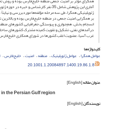
همگرای مؤثر بر امنیت جمعی منطقه خلیج‌فارس بوده و روش تحق
آماری این پژوهش شامل 35 نفر کارشناس و خ
بر همگرایی امنیت جمعی در منطقه خلیج‌فارس بوده و بالاترین تأث
انسجام بخش، هم‌جواری و پیوستگی جغرافیایی کشورهای منطقه
درآمدهای نفتی، تشکیل و تقویت کمیته مشترک کشورهای ساحلی بر
غرب آسیا، عضویت اغلب کشورها در شورای همکاری خلیج‌فارس
کلیدواژه‌ها
عوامل همگرا
عوامل ژئوپلیتیک
منطقه
امنیت
خلیج‌فارس
ا
20.1001.1.20084897.1400.19.86.1.8
عنوان مقاله
[English]
 in the Persian Gulf region
نویسندگان
[English]