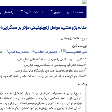
صفحه اصلی
مرور
اطلاعات نشریه
راهنمای ن
مقاله پژوهشی: عوامل ژئوپلیتیکی مؤثر بر همگرایی 
نوع مقاله : پژوهشی
نویسندگان
3
2
1
علی فاطمی نسب
محمدرضا حافظ‌نیا
محمدرضا کمالی
حس
1
دکتری علوم دفاعی راهبردی دانشگاه عالی دفاع ملی
2
استاد جغرافیای سیاسی دانشگاه تربیت مدرس
3
استادیار علوم دفاعی راهبردی دانشگاه عالی دفاع ملی
4
استادیار گروه جغرافیای سیاسی و عضو هیئت‌علمی دانشگاه خوارز
چکیده
خلیج‌فارس منطقه‌ای است راهبردی که اجزای تشکیل‌دهنده آن به‌
دیگری از منطقه منعکس می‌گردد. به‌منظور حفظ وحدت منطقه 
این مهم در سایه همکاری و همیاری میسر است. در چارچوب هم
دنبال نمایند بدون اینکه ارزش‌های دولت‌های دیگر منطقه مور