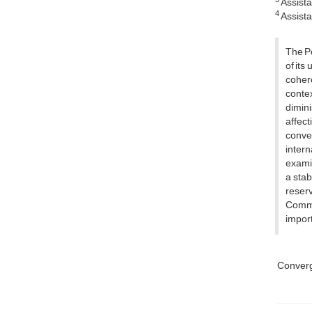
Assista
4
Assista
The Pe
of its
cohere
contex
dimini
affect
conver
intern
examin
a stab
reserv
Commit
import
Converg