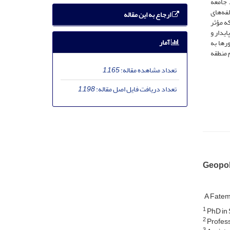
 جامعه
ؤلفه‌های
ارجاع به این مقاله
یکی که مؤثر
ایدار و
آمار
رها به
 منطقه
تعداد مشاهده مقاله:
1,165
تعداد دریافت فایل اصل مقاله:
1,198
Geopoli
A Fatem
1
PhD in 
2
Profess
3