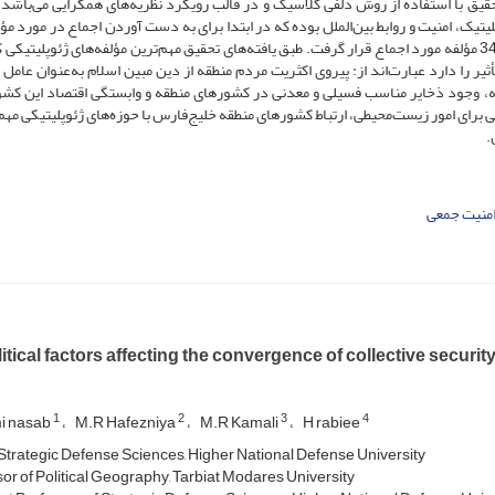
یق با استفاده از روش دلفی کلاسیک و در قالب رویکرد نظریه‌های همگرایی می‌باشد.
بره در حوزه ژئوپلیتیک، امنیت و روابط بین‌الملل بوده که در ابتدا برای به دست آوردن اجماع در مورد م
ژئوپلیتیکی همگرا، طی سه مرحله مؤلفه‌ها موردبررسی و نهایتاً 34 مؤلفه مورد اجماع قرار گرفت. طبق یافته‌های تحقیق مهم‌ترین مؤلفه‌های ژئوپلیت
یر را دارد عبارت‌اند از: پیروی اکثریت مردم منطقه از دین مبین اسلام به‌عنوان عامل پ
، وجود ذخایر مناسب فسیلی و معدنی در کشورهای منطقه و وابستگی اقتصاد این کشو
ای امور زیست‌محیطی، ارتباط کشورهای منطقه خلیج‌فارس با حوزه‌های ژئوپلیتیکی مهم
.
منیت جمعی
tical factors affecting the convergence of collective security
1
2
3
4
i nasab
M.R Hafezniya
M.R Kamali
H rabiee
Strategic Defense Sciences, Higher National Defense University
or of Political Geography, Tarbiat Modares University