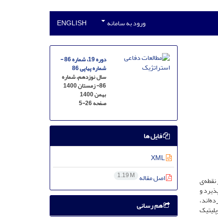
ورود به سامانه
ENGLISH
دوره 19، شماره 86 -
شماره پیاپی 86
سال نوزدهم، شماره
86- زمستان 1400
بهمن 1400
صفحه
5-26
فایل ها
XML
1.19 M
اصل مقاله
نقطه‌ی
ذیرد و
ه‌اند،
هم رسانی
پلیتیک