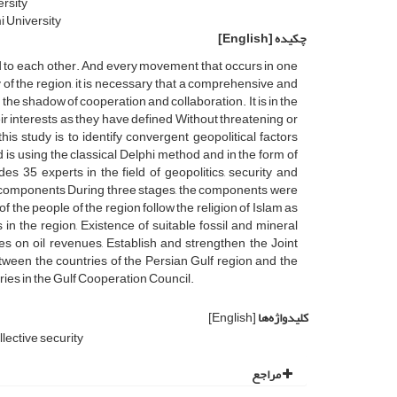
rsity
i University
چکیده
[English]
d to each other. And every movement that occurs in one
ity of the region, it is necessary that a comprehensive and
he shadow of cooperation and collaboration. It is in the
eir interests as they have defined Without threatening or
s study is to identify convergent geopolitical factors
 is using the classical Delphi method and in the form of
es 35 experts in the field of geopolitics, security and
cal components During three stages, the components were
the people of the region follow the religion of Islam as
 in the region, Existence of suitable fossil and mineral
s on oil revenues, Establish and strengthen the Joint
tween the countries of the Persian Gulf region and the
ies in the Gulf Cooperation Council.
کلیدواژه‌ها
[English]
lective security
مراجع