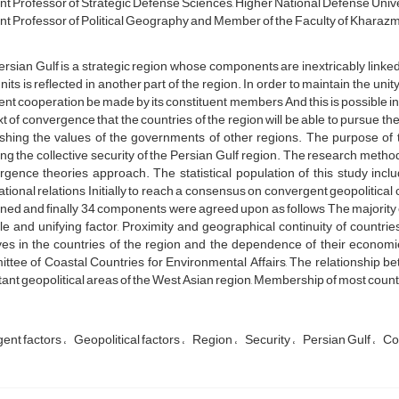
nt Professor of Strategic Defense Sciences, Higher National Defense Unive
nt Professor of Political Geography and Member of the Faculty of Kharazm
rsian Gulf is a strategic region whose components are inextricably linke
 units is reflected in another part of the region. In order to maintain the un
nt cooperation be made by its constituent members And this is possible in t
t of convergence that the countries of the region will be able to pursue th
shing the values of the governments of other regions. The purpose of thi
ing the collective security of the Persian Gulf region. The research method
gence theories approach. The statistical population of this study includ
ational relations Initially to reach a consensus on convergent geopoliti
ed and finally 34 components were agreed upon as follows The majority of 
le and unifying factor, Proximity and geographical continuity of countries
es in the countries of the region and the dependence of their economie
tee of Coastal Countries for Environmental Affairs, The relationship be
ant geopolitical areas of the West Asian region, Membership of most countr
ent factors
Geopolitical factors
Region
Security
Persian Gulf
Col