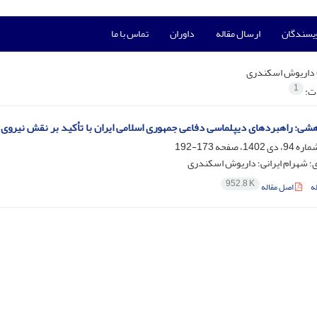
ویسندگان
ارسال مقاله
داوران
تماس با ما
داریوش اسکندری
1
ات:
هشی: راهبردهای دیپلماسی دفاعی جمهوری اسلامی ایران با تأکید بر نقش نیروی 
173-192
؛ شهرام ایرانی؛ داریوش اسکندری
952.8 K
ه
اصل مقاله