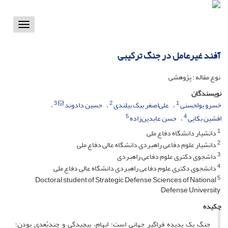
Toggle
vigation
آفند غیرعامل در جنگ ترکیبی
نوع مقاله : پژوهشی
نویسندگان
3
2
1
خسرو بولحسنی
علی‌اصغر بیک بیلندی
حسین دادوند
5
4
افشین بکایی
حسن عابدین‌زاده
1
دانشیار دانشگاه دفاع ملی
2
دانشیار علوم دفاعی راهبردی دانشگاه عالی دفاع ملی
3
داشجوی دکتری علوم دفاعی راهبردی
4
دانشجوی دکتری علوم دفاعی راهبردی دانشگاه عالی دفاع ملی
5
Doctoral student of Strategic Defense Sciences of National
Defense University
چکیده
جنگ یک پدیده فراگیر جهانی است؛ ابهام، پیچیدگی و چندبُعدی بودن؛