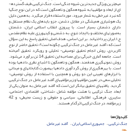
مهم‌ترین ویژگی جدیدترین شیوه جنگی است. جنگ ترکیبی طیف گسترده­
ای از ابعاد و مؤلفه­ها به شیوه همگون و ناهمگون است که در این نوع جنگ­ها
که نبرد غیرخطی به شمار می­رود، مورداستفاده قرار می­گیرد. به همین دلیل
یک هوشیاری همیشگی در مقابل دشمن، جزو بایدهای یک نظام مستقل و
دارای دشمنان بسیار است. با پیروزی انقلاب اسلامی ایران، دشمنان
به‌صورت­های مختلف و با ایجاد تنوع، به دشمنی و کینه­ورزی علیه نظام مقدس
ج.ا.ایران پرداخته­اند. بر این اساس، هدف اصلی تحقیق پاسخ به این سؤال
است که «آفند غیرعامل در جنگ ترکیبی چگونه است؟» تحقیق حاضر از نوع
کاربردی، روش انجام تحقیق توصیفی- تحلیلی و رویکرد تحقیق آمیخته
است. جامعه‌ آماری خبرگی برای مصاحبه این تحقیق 14 تن برآورد می‌شود.
روش نمونه­گیری هدفمند، همگون و ناهمگون تا اشباع نظری داده­ها بوده
است. با بهره­گیری از روش گردآوری داده­ها به­صورت کتابخانه­ای و میدانی
با ابزارهای تعیینی این دو روش و همچنین با استفاده از روش توصیفی-
تحلیلی سعی در تعیین مؤلفه­ها و زیرمؤلفه­های آفند غیرعامل در جنگ ترکیبی
گردید. یافته­های تحقیق بیانگر این است که آفند غیرعامل به عنوان یکی از
ابعاد جنگ ترکیبی با هشت مؤلفه شامل «شناختی، اقتصادی، اجتماعی،
سایبری، فرهنگی، اطلاعاتی، سیاسی و حقوقی و زیست محیطی» و 42
زیرمؤلفه، در جنگ ترکیبی اثرگذار هستند.
کلیدواژه‌ها
جنگ ترکیبی
جمهوری اسلامی ایران
آفند غیرعامل