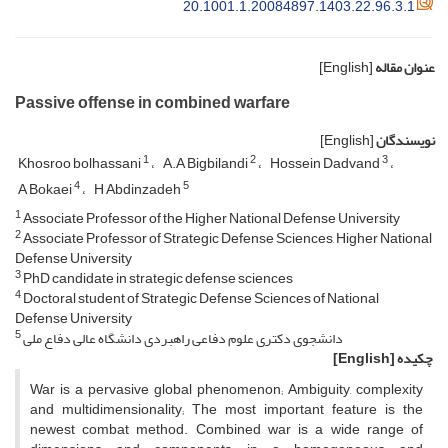
20.1001.1.20084897.1403.22.96.3.1
عنوان مقاله
[English]
Passive offense in combined warfare
نویسندگان
[English]
1
2
3
Khosroo bolhassani
A.A Bigbilandi
Hossein Dadvand
4
5
A Bokaei
H Abdinzadeh
1
Associate Professor of the Higher National Defense University
2
Associate Professor of Strategic Defense Sciences, Higher National
Defense University
3
PhD candidate in strategic defense sciences
4
Doctoral student of Strategic Defense Sciences of National
Defense University
5
دانشجوی دکتری علوم دفاعی راهبردی دانشگاه عالی دفاع ملی
چکیده
[English]
War is a pervasive global phenomenon; Ambiguity, complexity
and multidimensionality; The most important feature is the
newest combat method. Combined war is a wide range of