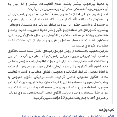
با محیط پیرامونی بیشتر باشد، عدم قطعیت‌ها، بیشتر و لذا نیاز به
آینده‌پژوهی و نگاه متفکرانه در آن حوزه، ضروری‌تر می‌گردد.
تبدیل نیروی دریایی آجا از یک نیروی صرفاً دفاعی، به نیرویی راهبردی، آن
را به‌عنوان یک مؤلفه تأثیرگذار در جایگاه آینده ایران در جهان مطرح و
برجسته کرده ‌است. حضور این نیرو در مناطق دریایی دوردست، لزوم تعامل
بیشتر با کشورهای فرا منطقه‌ای و تأثیر و تأثر محیط مأموریت جدید، رصد و
شناسایی روندهای مختلف حاکم بر الگوهای در حال شکل‌گیری جهانی،
به‌منظور شناخت آینده‌های محتمل پیش‌ رو و مهم‌تر از آن، ساخت آینده
مطلوب را ضروری می‌سازد.
در این تحقیق، با استفاده از روش موردی‌زمینه‌ای، تلاش شده است تا الگوی
مناسب آینده‌پژوهی نیروی دریایی راهبردی آجا، طراحی گردد. در این
راستا، ابتدا نظریه‌های صاحب‌نظران این حوزه، نظام‌های آینده‌پژوهی دفاعی
چند کشور تأثیرگذار و برخی سازمان‌های داخلی، مورد بررسی قرار گرفت و
با لحاظ نمودن شرایط، امکانات و همچنین فضای عملیاتی و گستره فعالیت
نداجا، الگوی مفهومی حاصل گردید. جهت نزدیکی الگوی مفهومی با
واقعیت‌های موجود، مصاحبه‌هایی با فرماندهان ارشد نیرو صورت گرفت و
سپس با استفاده از پرسشنامه‌ و بررسی همه‌جانبه و اعمال اصلاحات لازم
در مرحلۀ سنجش روایی و پایایی، الگوی بومی آینده‌پژوهی نیروی دریایی
راهبردی آجا، با چهار بعد اصلی و 10 مؤلفه، تبیین گردید.
کلیدواژه‌ها
الگو
آینده‌پژوهی
ابعاد آینده‌پژوهی
نیروی دریایی راهبردی آجا