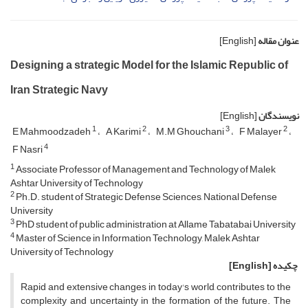
عنوان مقاله
[English]
Designing a strategic Model for the Islamic Republic of
Iran Strategic Navy
نویسندگان
[English]
1
2
3
2
E Mahmoodzadeh
A Karimi
M.M Ghouchani
F Malayer
4
F Nasri
1
Associate Professor of Management and Technology of Malek
Ashtar University of Technology
2
Ph.D. student of Strategic Defense Sciences, National Defense
University
3
PhD student of public administration at Allame Tabatabai University
4
Master of Science in Information Technology, Malek Ashtar
University of Technology
چکیده
[English]
Rapid and extensive changes in today's world, contributes to the
complexity and uncertainty in the formation of the future. The