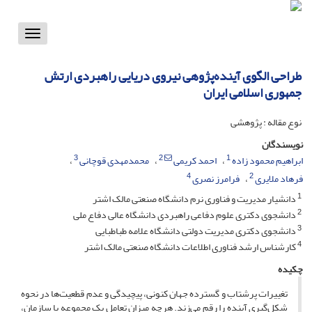
Toggle
vigation
طراحی الگوی آینده‌پژوهی نیروی دریایی راهبردی ارتش
جمهوری اسلامی ایران
نوع مقاله : پژوهشی
نویسندگان
3
2
1
ابراهیم محمود زاده
احمد کریمی
محمدمهدی قوچانی
4
2
فرهاد ملایری
فرامرز نصری
1
دانشیار مدیریت و فناوری نرم دانشگاه صنعتی مالک اشتر
2
دانشجوی دکتری علوم دفاعی راهبردی دانشگاه عالی دفاع ملی
3
دانشجوی دکتری مدیریت دولتی دانشگاه علامه طباطبایی
4
کارشناس ارشد فناوری اطلاعات دانشگاه صنعتی مالک اشتر
چکیده
تغییرات پرشتاب و گسترده جهان کنونی، پیچیدگی و عدم قطعیت‌ها در نحوه
شکل‌گیری آینده را رقم می‌زند. هرچه میزان تعامل یک مجموعه یا سازمان،