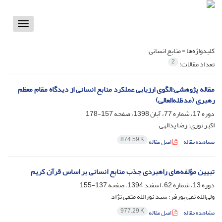
Toggle
vigation
کلیدواژه‌ها =
منابع انسانی
2
تعداد مقالات:
مقاله پژوهشی:الگوی ارزیابی عملکرد منابع انسانی از دیدگاه مقام معظم
رهبری (مدظله‌العالی)
دوره 17، شماره 77، آبان 1398، صفحه
157-178
اکبر نوری؛ رضا یدالهی
874.59 K
مشاهده مقاله
اصل مقاله
تبیین مؤلفه‌های راهبردی جذب منابع انسانی بر اساس قرآن کریم
دوره 13، شماره 62، اسفند 1394، صفحه
137-155
ولی‌الله نقی پورفر؛ سید نورالله متقی نژاد
977.29 K
مشاهده مقاله
اصل مقاله