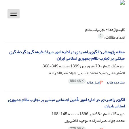
Toggle
vigation
کلیدواژه‌ها =
تجربیات نظام
2
تعداد مقالات:
مقاله پژوهشی: الگوی راهبردی در اداره امور میراث فرهنگی و گردشگری
مبتنی بر تجارب نظام جمهوری اسلامی ایران
دوره 18، شماره 79، فروردین 1399، صفحه
349-368
افشار محبی؛ سید محمد حسینی؛ جواد نصرالله زاده
884.46 K
مشاهده مقاله
اصل مقاله
الگوی راهبردی در اداره امور تأمین اجتماعی مبتنی بر تجارب نظام جمهوری
اسلامی ایران
دوره 15، شماره 68، تیر 1396، صفحه
145-168
محمد جواد نصراله زاده؛ توحید قاضی‌پور
775.06 K