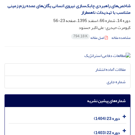
شاخص‌های راهبردی چابک‌سازی نیروی انسانی یگان‌های عمده رزم زمینی
متناسب با تهدیدات ناهمطراز
دوره 14، شماره 66، اسفند 1395، صفحه
23-56
کیومرث حیدری؛ علی اکبر حسنود
794.18 K
مشاهده مقاله
اصل مقاله
مقالات آماده انتشار
شماره جاری
شماره‌های پیشین نشریه
دوره 23 (1404)
دوره 22 (1403)